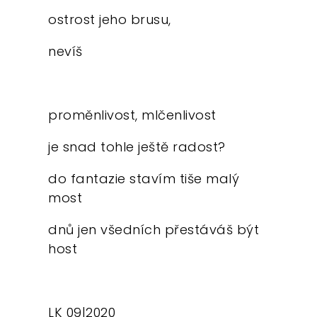
ostrost jeho brusu,
nevíš
proměnlivost, mlčenlivost
je snad tohle ještě radost?
do fantazie stavím tiše malý
most
dnů jen všedních přestáváš být
host
LK 09|2020